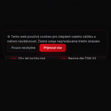
🍪
Tento web používá cookies pro zlepšení vašeho zážitku a
měření návštěvnosti. Žádné údaje nepředáváme třetím stranám.
Pouze nezbytné
Přijmout vše
25+ let na trhu (od
Revize dle ČSN 33
1999)
1500 / 33 2000-6
Celý
Měřicí technika Metrel
Moravskoslezský kraj